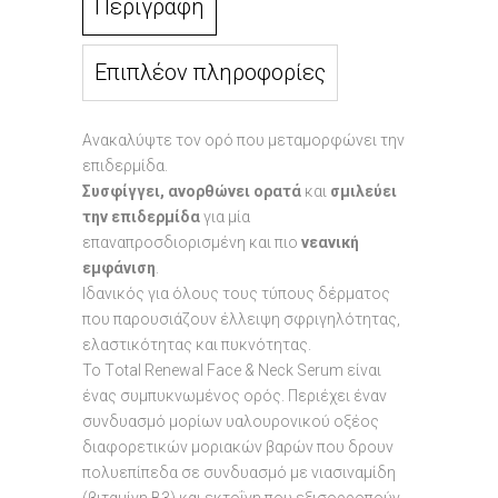
Περιγραφή
Επιπλέον πληροφορίες
Ανακαλύψτε τον ορό που μεταμορφώνει την
επιδερμίδα.
Συσφίγγει, ανορθώνει ορατά
και
σμιλεύει
την επιδερμίδα
για μία
επαναπροσδιορισμένη και πιο
νεανική
εμφάνιση
.
Ιδανικός για όλους τους τύπους δέρματος
που παρουσιάζουν έλλειψη σφριγηλότητας,
ελαστικότητας και πυκνότητας.
To Τotal Renewal Face & Neck Serum είναι
ένας συμπυκνωμένος ορός. Περιέχει έναν
συνδυασμό μορίων υαλουρονικού οξέος
διαφορετικών μοριακών βαρών που δρουν
πολυεπίπεδα σε συνδυασμό με νιασιναμίδη