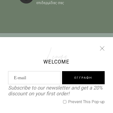
επιδερμίδας σας
ΟΡΟΙ ΧΡΗΣΗΣ
|
ΠΟΛΙΤΙΚΗ COOKIES
|
ΤΡΟΠΟΙ
ΠΛΗΡΩΜΗΣ
|
ΠΟΛΙΤΙΚΗ ΕΠΙΣΤΡΟΦΩΝ
Lenga
WELCOME
info@lenga.gr |
0030 2229068102
ΕΓΓΡΑΦΗ
Subscribe to our newsletter and get a 20%
discount on your first order!
© 2025 | Lenga Official Website | Created by Wine
Prevent This Pop-up
Wonders