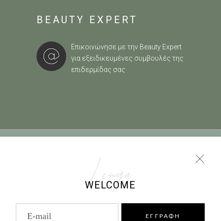
BEAUTY EXPERT
Επικοινώνησε με την Beauty Expert
για εξειδικευμένες συμβουλές της
επιδερμίδας σας
ΟΡΟΙ ΧΡΗΣΗΣ
|
ΠΟΛΙΤΙΚΗ COOKIES
|
ΤΡΟΠΟΙ
ΠΛΗΡΩΜΗΣ
|
ΠΟΛΙΤΙΚΗ ΕΠΙΣΤΡΟΦΩΝ
Lenga
WELCOME
info@lenga.gr |
0030 2229068102
ΕΓΓΡΑΦΗ